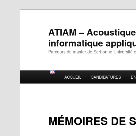
Skip
to
primary
ATIAM – Acoustique,
content
informatique appliq
Parcours de master de Sorbonne Université en
Main
ACCUEIL
CANDIDATURES
E
menu
MÉMOIRES DE S