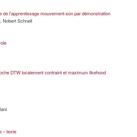
re de l’apprentissage mouvement-son par démonstration
e, Nobert Schnell
role
proche DTW localement contraint et maximum likehood
Mani
e – texte